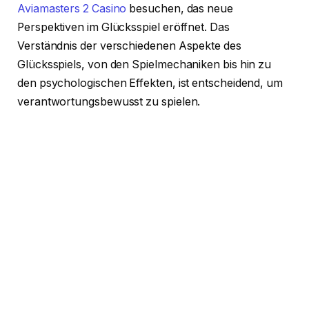
Aviamasters 2 Casino
besuchen, das neue
Perspektiven im Glücksspiel eröffnet. Das
Verständnis der verschiedenen Aspekte des
Glücksspiels, von den Spielmechaniken bis hin zu
den psychologischen Effekten, ist entscheidend, um
verantwortungsbewusst zu spielen.