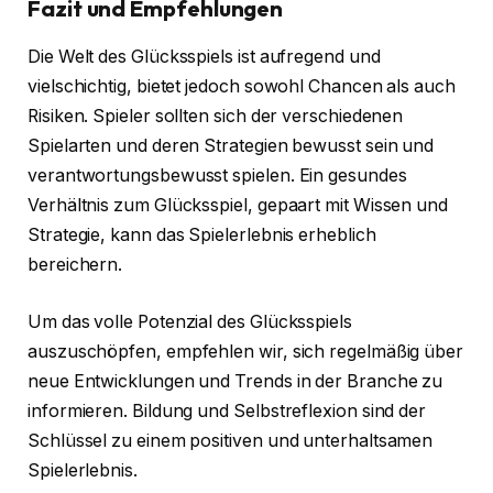
Fazit und Empfehlungen
Die Welt des Glücksspiels ist aufregend und
vielschichtig, bietet jedoch sowohl Chancen als auch
Risiken. Spieler sollten sich der verschiedenen
Spielarten und deren Strategien bewusst sein und
verantwortungsbewusst spielen. Ein gesundes
Verhältnis zum Glücksspiel, gepaart mit Wissen und
Strategie, kann das Spielerlebnis erheblich
bereichern.
Um das volle Potenzial des Glücksspiels
auszuschöpfen, empfehlen wir, sich regelmäßig über
neue Entwicklungen und Trends in der Branche zu
informieren. Bildung und Selbstreflexion sind der
Schlüssel zu einem positiven und unterhaltsamen
Spielerlebnis.