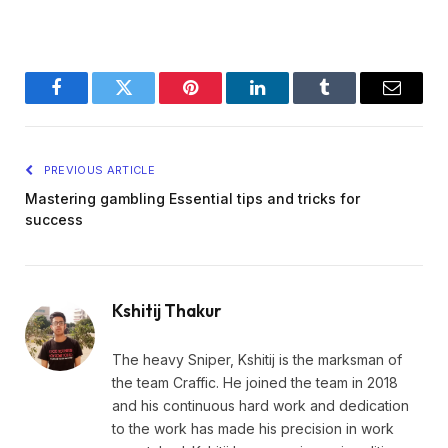
Facebook
Twitter
Pinterest
LinkedIn
Tumblr
Email
PREVIOUS ARTICLE
Mastering gambling Essential tips and tricks for
success
Kshitij Thakur
The heavy Sniper, Kshitij is the marksman of
the team Craffic. He joined the team in 2018
and his continuous hard work and dedication
to the work has made his precision in work